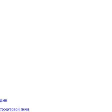
дами
ктродуговой печи