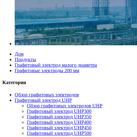
Дом
Продукты
Графитовый электрод малого диаметра
Графитовые электроды 200 мм
Категории
Обзор графитовых электродов
Графитовый электрод UHP
Обзор графитовых электродов UHP
Графитовый электрод UHP300
Графитовый электрод UHP350
Графитовый электрод UHP400
Графитовый электрод UHP450
Графитовый электрод UHP500