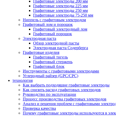
Графитовые электроды 200 мм
Графитовые электроды 225 мм
Графитовые электроды 250 мм
Графитовые электроды 75-250 мм
Ниппель с графитовым электродом
Графитовый лом и порошок
Графитовый электродный лом
Графитовый порошок
Электродная паста
Обзор электродной пасты
Электродная паста Содерберга
Графитовые изделия
Графитовый тигель
Графитовый стержень
Графитовый блок
Инструменты с графитовыми электродами
Углеродный райзер (GPC/CPC)
технология
Как выбрать подходящие графитовые электроды
Как снизить расход графитовых электродов
Руководство по эксплуатации
Процесс производства графитовых электродов
Анализ и решения проблем с графитовыми электро
Проверка качества
Почему графитовые электроды используются в эле