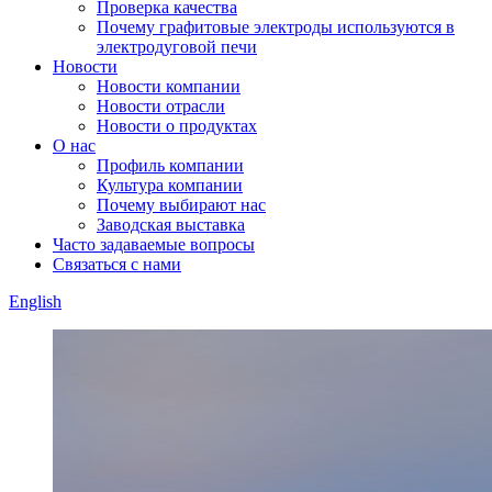
Проверка качества
Почему графитовые электроды используются в
электродуговой печи
Новости
Новости компании
Новости отрасли
Новости о продуктах
О нас
Профиль компании
Культура компании
Почему выбирают нас
Заводская выставка
Часто задаваемые вопросы
Связаться с нами
English