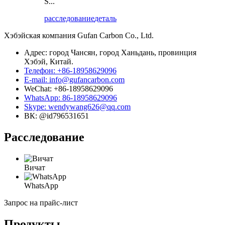
S...
расследование
деталь
Хэбэйская компания Gufan Carbon Co., Ltd.
Адрес: город Чансян, город Ханьдань, провинция
Хэбэй, Китай.
Телефон: +86-18958629096
E-mail: info@gufancarbon.com
WeChat: +86-18958629096
WhatsApp: 86-18958629096
Skype: wendywang626@qq.com
ВК: @id796531651
Расследование
Вичат
WhatsApp
Запрос на прайс-лист
Продукты