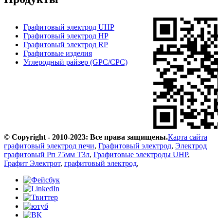
Графитовый электрод UHP
Графитовый электрод HP
Графитовый электрод RP
Графитовые изделия
Углеродный райзер (GPC/CPC)
© Copyright - 2010-2023: Все права защищены.
Карта сайта
графитовый электрод печи
,
Графитовый электрод
,
Электрод
графитовый Рп 75мм Т3л
,
Графитовые электроды UHP
,
Графит Электрот
,
графитовый электрод
,