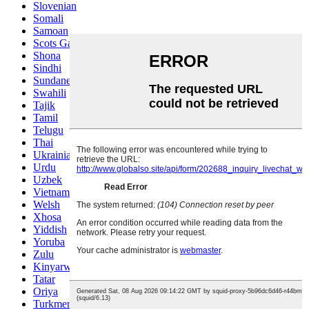
Slovenian
Somali
Samoan
Scots Gaelic
Shona
Sindhi
Sundanese
Swahili
Tajik
Tamil
Telugu
Thai
Ukrainian
Urdu
Uzbek
Vietnamese
Welsh
Xhosa
Yiddish
Yoruba
Zulu
Kinyarwanda
Tatar
Oriya
Turkmen