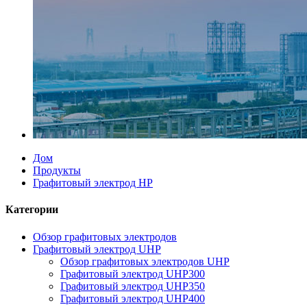
Дом
Продукты
Графитовый электрод HP
Категории
Обзор графитовых электродов
Графитовый электрод UHP
Обзор графитовых электродов UHP
Графитовый электрод UHP300
Графитовый электрод UHP350
Графитовый электрод UHP400