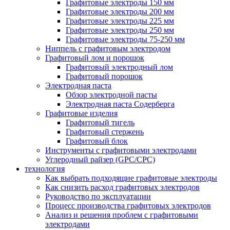
Графитовые электроды 150 мм
Графитовые электроды 200 мм
Графитовые электроды 225 мм
Графитовые электроды 250 мм
Графитовые электроды 75-250 мм
Ниппель с графитовым электродом
Графитовый лом и порошок
Графитовый электродный лом
Графитовый порошок
Электродная паста
Обзор электродной пасты
Электродная паста Содерберга
Графитовые изделия
Графитовый тигель
Графитовый стержень
Графитовый блок
Инструменты с графитовыми электродами
Углеродный райзер (GPC/CPC)
технология
Как выбрать подходящие графитовые электроды
Как снизить расход графитовых электродов
Руководство по эксплуатации
Процесс производства графитовых электродов
Анализ и решения проблем с графитовыми
электродами