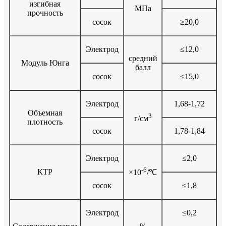
изгибная
МПа
прочность
сосок
≥20,0
Электрод
≤12,0
средний
Модуль Юнга
балл
сосок
≤15,0
Электрод
1,68-1,72
Объемная
3
г/см
плотность
сосок
1,78-1,84
Электрод
≤2,0
-6
КТР
×10
/℃
сосок
≤1,8
Электрод
≤0,2