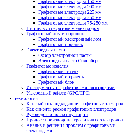
Графитовые электроды 150 мм
Графитовые электроды 200 мм
Графитовые электроды 225 мм
Графитовые электроды 250 мм
Графитовые электроды 75-250 мм
Ниппель с графитовым электродом
Графитовый лом и порошок
Графитовый электродный лом
Графитовый порошок
Электродная паста
Обзор электродной пасты
Электродная паста Содерберга
Графитовые изделия
Графитовый тигель
Графитовый стержень
Графитовый блок
Инструменты с графитовыми электродами
Углеродный райзер (GPC/CPC)
технология
Как выбрать подходящие графитовые электроды
Как снизить расход графитовых электродов
Руководство по эксплуатации
Процесс производства графитовых электродов
Анализ и решения проблем с графитовыми
электродами