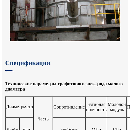
Спецификация
Технические параметры графитового электрода малого
диаметра
изгибная
Молодой
Диаметр
Сопротивление
П
метр
прочность
модуль
Часть
Дюйм
mm
мкОм·м
МПа
ГПа