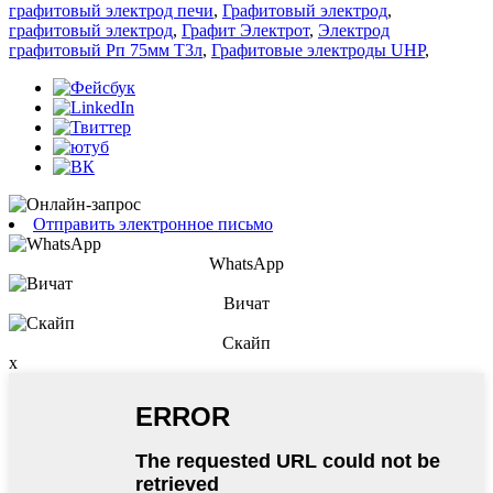
графитовый электрод печи
,
Графитовый электрод
,
графитовый электрод
,
Графит Электрот
,
Электрод
графитовый Рп 75мм Т3л
,
Графитовые электроды UHP
,
Отправить электронное письмо
WhatsApp
Вичат
Скайп
x