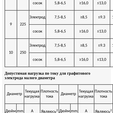
сосок
5,8-6,5
≥
16,0
≤
13,0
Электрод
7,5-8,5
≥
8,5
≤
9.3
9
225
сосок
5,8-6,5
≥
16,0
≤
13,0
Электрод
7,5-8,5
≥
8,5
≤
9.3
10
250
сосок
5,8-6,5
≥
16,0
≤
13,0
Допустимая нагрузка по току для графитового
электрода малого диаметра
Текущая
Плотность
Текущая
Плотность
Диаметр
Диаметр
нагрузка
тока
нагрузка
тока
2
2
Дюйм
mm
A
Дюйм
mm
A
Являюсь
Являюсь