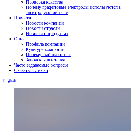
Проверка качества
Почему графитовые электроды используются в
электродуговой печи
Новости
Новости компании
Новости отрасли
Новости о продуктах
О нас
Профиль компании
Культура компании
Почему выбирают нас
Заводская выставка
Часто задаваемые вопросы
Связаться с нами
English