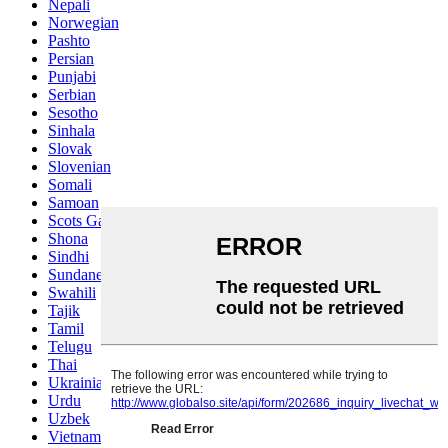
Nepali
Norwegian
Pashto
Persian
Punjabi
Serbian
Sesotho
Sinhala
Slovak
Slovenian
Somali
Samoan
Scots Gaelic
Shona
Sindhi
Sundanese
Swahili
Tajik
Tamil
Telugu
Thai
Ukrainian
Urdu
Uzbek
Vietnamese