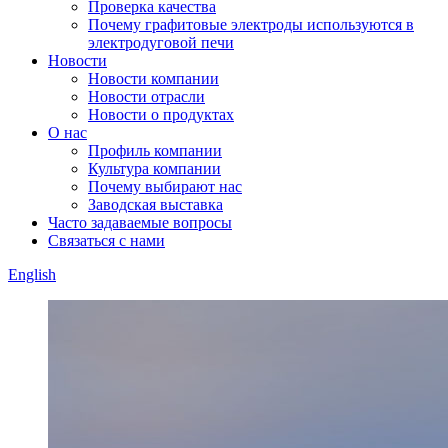
Проверка качества
Почему графитовые электроды используются в
электродуговой печи
Новости
Новости компании
Новости отрасли
Новости о продуктах
О нас
Профиль компании
Культура компании
Почему выбирают нас
Заводская выставка
Часто задаваемые вопросы
Связаться с нами
English