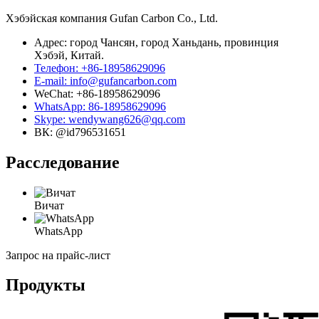
Хэбэйская компания Gufan Carbon Co., Ltd.
Адрес: город Чансян, город Ханьдань, провинция
Хэбэй, Китай.
Телефон: +86-18958629096
E-mail: info@gufancarbon.com
WeChat: +86-18958629096
WhatsApp: 86-18958629096
Skype: wendywang626@qq.com
ВК: @id796531651
Расследование
Вичат
WhatsApp
Запрос на прайс-лист
Продукты