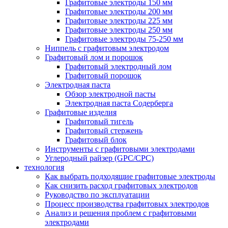
Графитовые электроды 150 мм
Графитовые электроды 200 мм
Графитовые электроды 225 мм
Графитовые электроды 250 мм
Графитовые электроды 75-250 мм
Ниппель с графитовым электродом
Графитовый лом и порошок
Графитовый электродный лом
Графитовый порошок
Электродная паста
Обзор электродной пасты
Электродная паста Содерберга
Графитовые изделия
Графитовый тигель
Графитовый стержень
Графитовый блок
Инструменты с графитовыми электродами
Углеродный райзер (GPC/CPC)
технология
Как выбрать подходящие графитовые электроды
Как снизить расход графитовых электродов
Руководство по эксплуатации
Процесс производства графитовых электродов
Анализ и решения проблем с графитовыми
электродами