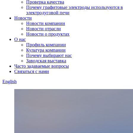
Проверка качества
Почему графитовые электроды используются в
электродуговой печи
Новости
Новости компании
Новости отрасли
Новости о продуктах
О нас
Профиль компании
Культура компании
Почему выбирают нас
Заводская выставка
Часто задаваемые вопросы
Связаться с нами
English