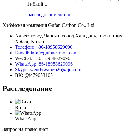
Гибкий...
расследование
деталь
Хэбэйская компания Gufan Carbon Co., Ltd.
Адрес: город Чансян, город Ханьдань, провинция
Хэбэй, Китай.
Телефон: +86-18958629096
E-mail: info@gufancarbon.com
WeChat: +86-18958629096
WhatsApp: 86-18958629096
Skype: wendywang626@qq.com
ВК: @id796531651
Расследование
Вичат
WhatsApp
Запрос на прайс-лист