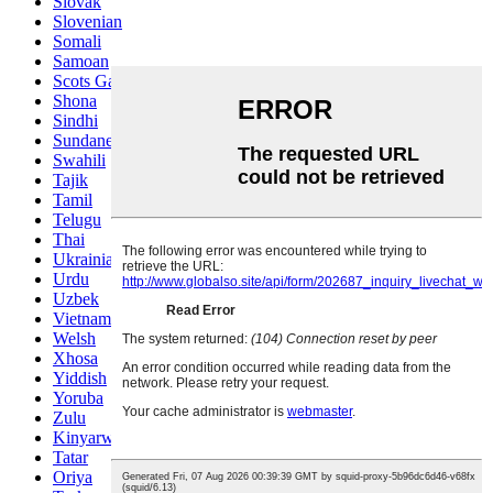
Slovak
Slovenian
Somali
Samoan
Scots Gaelic
Shona
Sindhi
Sundanese
Swahili
Tajik
Tamil
Telugu
Thai
Ukrainian
Urdu
Uzbek
Vietnamese
Welsh
Xhosa
Yiddish
Yoruba
Zulu
Kinyarwanda
Tatar
Oriya