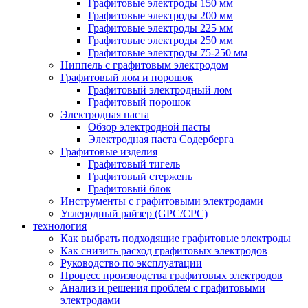
Графитовые электроды 150 мм
Графитовые электроды 200 мм
Графитовые электроды 225 мм
Графитовые электроды 250 мм
Графитовые электроды 75-250 мм
Ниппель с графитовым электродом
Графитовый лом и порошок
Графитовый электродный лом
Графитовый порошок
Электродная паста
Обзор электродной пасты
Электродная паста Содерберга
Графитовые изделия
Графитовый тигель
Графитовый стержень
Графитовый блок
Инструменты с графитовыми электродами
Углеродный райзер (GPC/CPC)
технология
Как выбрать подходящие графитовые электроды
Как снизить расход графитовых электродов
Руководство по эксплуатации
Процесс производства графитовых электродов
Анализ и решения проблем с графитовыми
электродами