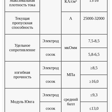
Максимальная
2
13-16
КА/см
плотность тока
Текущая
A
25000-32000
пропускная
способность
Электрод
7,5-8,5
Удельное
мкОмм
сопротивление
сосок
5,8-6,5
Электрод
≥8,5
изгибная
МПа
прочность
сосок
≥16,0
Электрод
≤9,3
средний
Модуль Юнга
балл
сосок
≤13,0