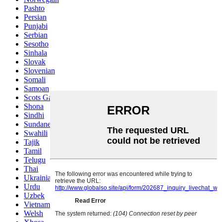
Pashto
Persian
Punjabi
Serbian
Sesotho
Sinhala
Slovak
Slovenian
Somali
Samoan
Scots Gaelic
Shona
Sindhi
Sundanese
Swahili
Tajik
Tamil
Telugu
Thai
Ukrainian
Urdu
Uzbek
Vietnamese
Welsh