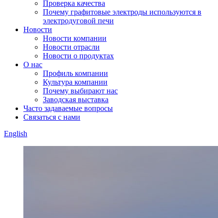
Проверка качества
Почему графитовые электроды используются в
электродуговой печи
Новости
Новости компании
Новости отрасли
Новости о продуктах
О нас
Профиль компании
Культура компании
Почему выбирают нас
Заводская выставка
Часто задаваемые вопросы
Связаться с нами
English