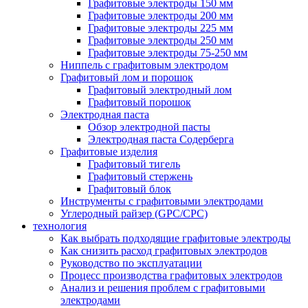
Графитовые электроды 150 мм
Графитовые электроды 200 мм
Графитовые электроды 225 мм
Графитовые электроды 250 мм
Графитовые электроды 75-250 мм
Ниппель с графитовым электродом
Графитовый лом и порошок
Графитовый электродный лом
Графитовый порошок
Электродная паста
Обзор электродной пасты
Электродная паста Содерберга
Графитовые изделия
Графитовый тигель
Графитовый стержень
Графитовый блок
Инструменты с графитовыми электродами
Углеродный райзер (GPC/CPC)
технология
Как выбрать подходящие графитовые электроды
Как снизить расход графитовых электродов
Руководство по эксплуатации
Процесс производства графитовых электродов
Анализ и решения проблем с графитовыми
электродами