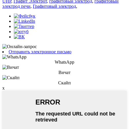
UHP
,
Графит Электрот
,
графитовый электрод
,
графитовый
электрод печи
,
Графитовый электрод
,
Отправить электронное письмо
WhatsApp
Вичат
Скайп
x