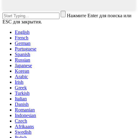
Нажмите Enter для поиска или
ESC для закрытия.
English
French
German
Portuguese
Spanish
Russian
Japanese
Korean
Arabic
Irish
Greek
Turkish
Italian
Danish
Romanian
Indonesian
Czech
Afrikaans
Swedish
Polish