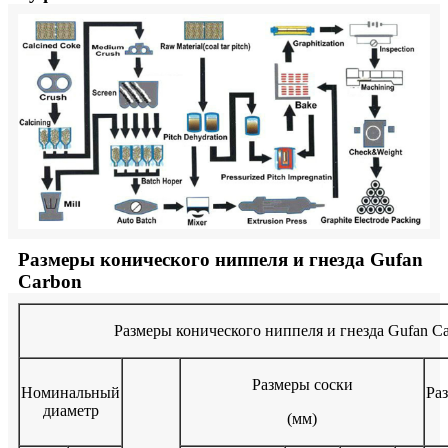
Размеры конического ниппеля и гнезда Gufan
Carbon
Размеры конического ниппеля и гнезда Gufan C
Размеры соски
Номинальный
Ра
диаметр
(мм)