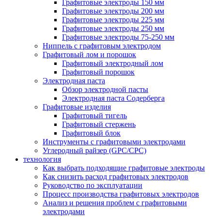
Графитовые электроды 150 мм
Графитовые электроды 200 мм
Графитовые электроды 225 мм
Графитовые электроды 250 мм
Графитовые электроды 75-250 мм
Ниппель с графитовым электродом
Графитовый лом и порошок
Графитовый электродный лом
Графитовый порошок
Электродная паста
Обзор электродной пасты
Электродная паста Содерберга
Графитовые изделия
Графитовый тигель
Графитовый стержень
Графитовый блок
Инструменты с графитовыми электродами
Углеродный райзер (GPC/CPC)
технология
Как выбрать подходящие графитовые электроды
Как снизить расход графитовых электродов
Руководство по эксплуатации
Процесс производства графитовых электродов
Анализ и решения проблем с графитовыми
электродами