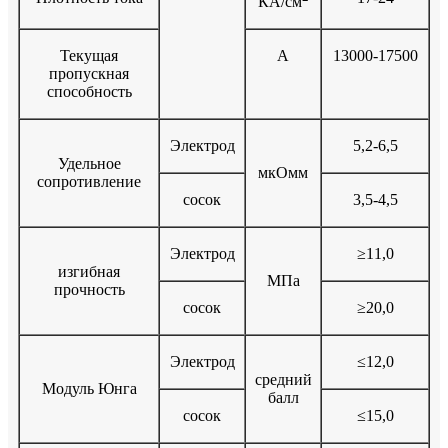
КА/см
Текущая
A
13000-17500
пропускная
способность
Электрод
5,2-6,5
Удельное
мкОмм
сопротивление
сосок
3,5-4,5
Электрод
≥11,0
изгибная
МПа
прочность
сосок
≥20,0
Электрод
≤12,0
средний
Модуль Юнга
балл
сосок
≤15,0