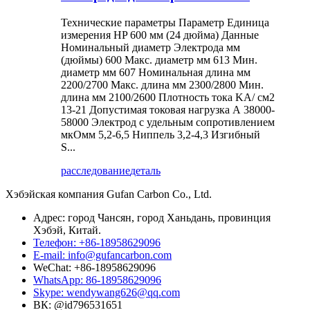
Технические параметры Параметр Единица
измерения HP 600 мм (24 дюйма) Данные
Номинальный диаметр Электрода мм
(дюймы) 600 Макс. диаметр мм 613 Мин.
диаметр мм 607 Номинальная длина мм
2200/2700 Макс. длина мм 2300/2800 Мин.
длина мм 2100/2600 Плотность тока KA/ см2
13-21 Допустимая токовая нагрузка А 38000-
58000 Электрод с удельным сопротивлением
мкОмм 5,2-6,5 Ниппель 3,2-4,3 Изгибный
S...
расследование
деталь
Хэбэйская компания Gufan Carbon Co., Ltd.
Адрес: город Чансян, город Ханьдань, провинция
Хэбэй, Китай.
Телефон: +86-18958629096
E-mail: info@gufancarbon.com
WeChat: +86-18958629096
WhatsApp: 86-18958629096
Skype: wendywang626@qq.com
ВК: @id796531651