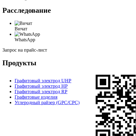
Расследование
Вичат
WhatsApp
Запрос на прайс-лист
Продукты
Графитовый электрод UHP
Графитовый электрод HP
Графитовый электрод RP
Графитовые изделия
Углеродный райзер (GPC/CPC)