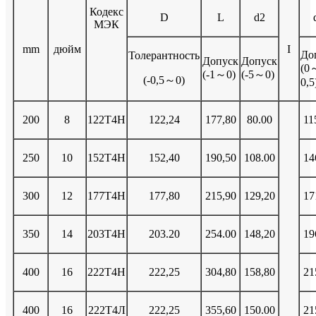
Кодекс
D
L
d2
МЭК
mm
дюйм
I
До
Толерантность
Допуск
Допуск
(0
(-1～0)
(-5～0)
(-0,5～0)
0,5
200
8
122Т4Н
122,24
177,80
80.00
11
250
10
152Т4Н
152,40
190,50
108.00
14
300
12
177Т4Н
177,80
215,90
129,20
17
350
14
203Т4Н
203.20
254.00
148,20
19
400
16
222Т4Н
222,25
304,80
158,80
21
400
16
222Т4Л
222,25
355,60
150.00
21