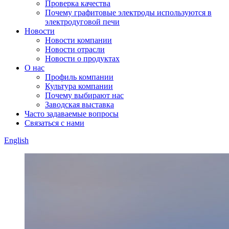
Проверка качества
Почему графитовые электроды используются в
электродуговой печи
Новости
Новости компании
Новости отрасли
Новости о продуктах
О нас
Профиль компании
Культура компании
Почему выбирают нас
Заводская выставка
Часто задаваемые вопросы
Связаться с нами
English