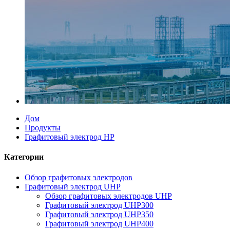
Дом
Продукты
Графитовый электрод HP
Категории
Обзор графитовых электродов
Графитовый электрод UHP
Обзор графитовых электродов UHP
Графитовый электрод UHP300
Графитовый электрод UHP350
Графитовый электрод UHP400