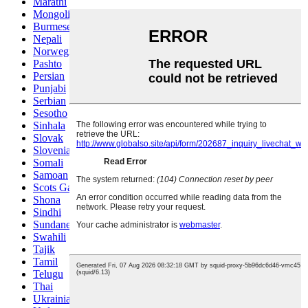
Marathi
Mongolian
Burmese
Nepali
Norwegian
Pashto
Persian
Punjabi
Serbian
Sesotho
Sinhala
Slovak
Slovenian
Somali
Samoan
Scots Gaelic
Shona
Sindhi
Sundanese
Swahili
Tajik
Tamil
Telugu
Thai
Ukrainian