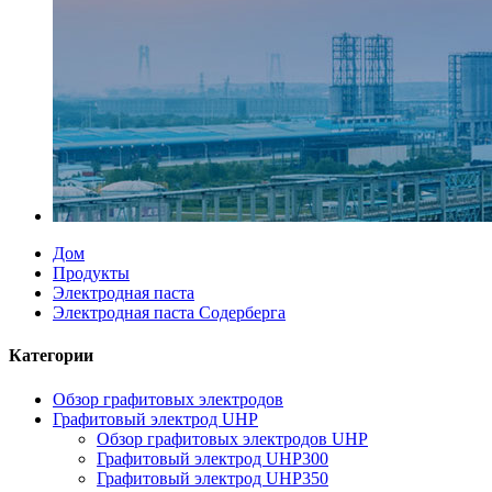
Дом
Продукты
Электродная паста
Электродная паста Содерберга
Категории
Обзор графитовых электродов
Графитовый электрод UHP
Обзор графитовых электродов UHP
Графитовый электрод UHP300
Графитовый электрод UHP350