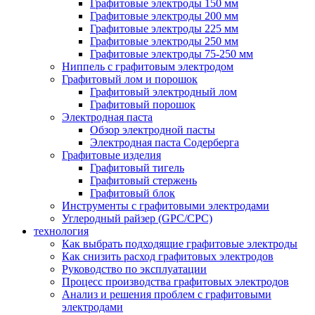
Графитовые электроды 150 мм
Графитовые электроды 200 мм
Графитовые электроды 225 мм
Графитовые электроды 250 мм
Графитовые электроды 75-250 мм
Ниппель с графитовым электродом
Графитовый лом и порошок
Графитовый электродный лом
Графитовый порошок
Электродная паста
Обзор электродной пасты
Электродная паста Содерберга
Графитовые изделия
Графитовый тигель
Графитовый стержень
Графитовый блок
Инструменты с графитовыми электродами
Углеродный райзер (GPC/CPC)
технология
Как выбрать подходящие графитовые электроды
Как снизить расход графитовых электродов
Руководство по эксплуатации
Процесс производства графитовых электродов
Анализ и решения проблем с графитовыми
электродами