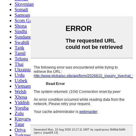
Slovenian
Somali
Samoan
Scots Gaelic
Shona
Sindhi
Sundanese
Swahili
Tajik
Tamil
Telugu
Thai
Ukrainian
Urdu
Uzbek
Vietnamese
Welsh
Xhosa
Yiddish
Yoruba
Zulu
Kinyarwanda
Tatar
Oriya
Turkmen