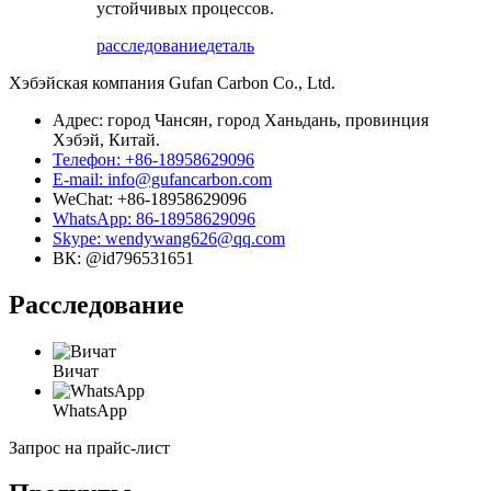
устойчивых процессов.
расследование
деталь
Хэбэйская компания Gufan Carbon Co., Ltd.
Адрес: город Чансян, город Ханьдань, провинция
Хэбэй, Китай.
Телефон: +86-18958629096
E-mail: info@gufancarbon.com
WeChat: +86-18958629096
WhatsApp: 86-18958629096
Skype: wendywang626@qq.com
ВК: @id796531651
Расследование
Вичат
WhatsApp
Запрос на прайс-лист