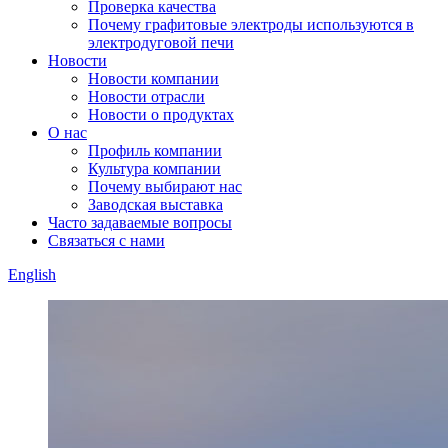
Проверка качества
Почему графитовые электроды используются в
электродуговой печи
Новости
Новости компании
Новости отрасли
Новости о продуктах
О нас
Профиль компании
Культура компании
Почему выбирают нас
Заводская выставка
Часто задаваемые вопросы
Связаться с нами
English