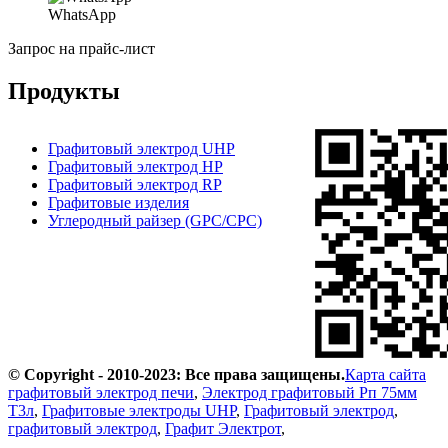
WhatsApp
Запрос на прайс-лист
Продукты
Графитовый электрод UHP
Графитовый электрод HP
Графитовый электрод RP
Графитовые изделия
Углеродный райзер (GPC/CPC)
© Copyright - 2010-2023: Все права защищены.
Карта сайта
графитовый электрод печи
,
Электрод графитовый Рп 75мм
Т3л
,
Графитовые электроды UHP
,
Графитовый электрод
,
графитовый электрод
,
Графит Электрот
,