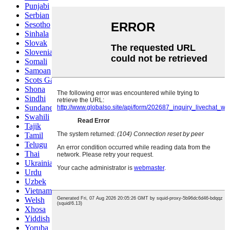
Punjabi
Serbian
Sesotho
Sinhala
Slovak
Slovenian
Somali
Samoan
Scots Gaelic
Shona
Sindhi
Sundanese
Swahili
Tajik
Tamil
Telugu
Thai
Ukrainian
Urdu
Uzbek
Vietnamese
Welsh
Xhosa
Yiddish
Yoruba