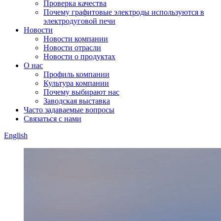
Проверка качества
Почему графитовые электроды используются в
электродуговой печи
Новости
Новости компании
Новости отрасли
Новости о продуктах
О нас
Профиль компании
Культура компании
Почему выбирают нас
Заводская выставка
Часто задаваемые вопросы
Связаться с нами
English