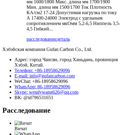
мм 1600/1800 Макс. длина мм 1700/1900
Мин. длина мм 1500/1700 Ток Плотность
КА/см2 17-24 Допустимая нагрузка по току
А 17400-24000 Электрод с удельным
сопротивлением мкОмм 5,2-6,5 Ниппель 3,5-
4,5 Гибкий...
расследование
деталь
Хэбэйская компания Gufan Carbon Co., Ltd.
Адрес: город Чансян, город Ханьдань, провинция
Хэбэй, Китай.
Телефон: +86-18958629096
E-mail: info@gufancarbon.com
WeChat: +86-18958629096
WhatsApp: 86-18958629096
Skype: wendywang626@qq.com
ВК: @id796531651
Расследование
Вичат