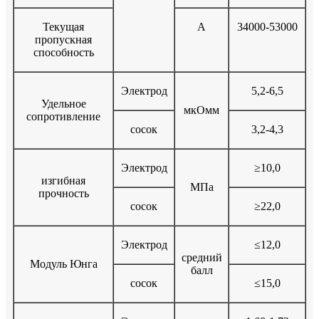
Текущая
A
34000-53000
пропускная
способность
Электрод
5,2-6,5
Удельное
мкОмм
сопротивление
сосок
3,2-4,3
Электрод
≥10,0
изгибная
МПа
прочность
сосок
≥22,0
Электрод
≤12,0
средний
Модуль Юнга
балл
сосок
≤15,0