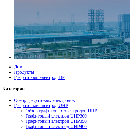
Дом
Продукты
Графитовый электрод HP
Категории
Обзор графитовых электродов
Графитовый электрод UHP
Обзор графитовых электродов UHP
Графитовый электрод UHP300
Графитовый электрод UHP350
Графитовый электрод UHP400