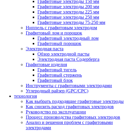
Графитовые электроды 150 мм
Графитовые электроды 200 мм
Графитовые электроды 225 мм
Графитовые электроды 250 мм
Графитовые электроды 75-250 мм
Ниппель с графитовым электродом
Графитовый лом и порошок
Графитовый электродный лом
Графитовый порошок
Электродная паста
Обзор электродной пасты
Электродная паста Содерберга
Графитовые изделия
Графитовый тигель
Графитовый стержень
Графитовый блок
Инструменты с графитовыми электродами
Углеродный райзер (GPC/CPC)
технология
Как выбрать подходящие графитовые электроды
Как снизить расход графитовых электродов
Руководство по эксплуатации
Процесс производства графитовых электродов
Анализ и решения проблем с графитовыми
электродами