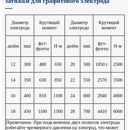
затяжки для графитового электрода
Диаметр
Крутящий
Диаметр
Крутящий
электрода
момент
электрода
момент
фут-
фут-
дюйм
mm
Н·м
дюйм
mm
Н·м
фунты
фунты
12
300
480
650
20
500
1850 г.
2500
14
350
630
850
22
550
2570
3500
16
400
810
1100
24
600
2940
4000
18
450
1100
1500
28
700
4410
6000
Примечание. При подключении двух полюсов электрода
избегайте чрезмерного давления на электрод, что может