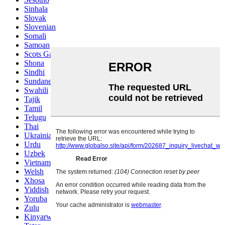
Sinhala
Slovak
Slovenian
Somali
Samoan
Scots Gaelic
Shona
Sindhi
Sundanese
Swahili
Tajik
Tamil
Telugu
Thai
Ukrainian
Urdu
Uzbek
Vietnamese
Welsh
Xhosa
Yiddish
Yoruba
Zulu
Kinyarwanda