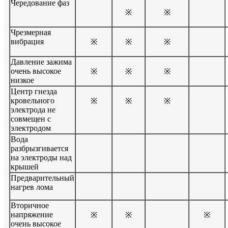
Чередование фаз
※
※
Чрезмерная
вибрация
※
※
※
Давление зажима
очень высокое
※
※
※
низкое
Центр гнезда
кровельного
※
※
※
электрода не
совмещен с
электродом
Вода
разбрызгивается
на электроды над
крышей
Предварительный
нагрев лома
Вторичное
напряжение
※
※
※
очень высокое