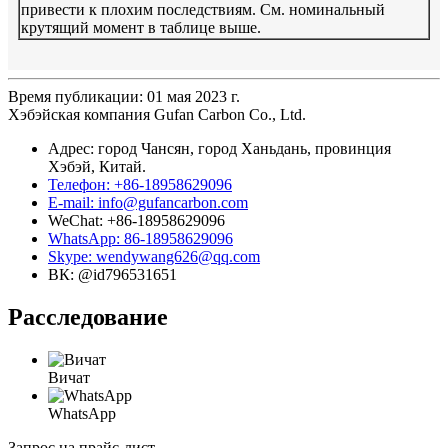
привести к плохим последствиям. См. номинальный
крутящий момент в таблице выше.
Время публикации: 01 мая 2023 г.
Хэбэйская компания Gufan Carbon Co., Ltd.
Адрес: город Чансян, город Ханьдань, провинция
Хэбэй, Китай.
Телефон: +86-18958629096
E-mail: info@gufancarbon.com
WeChat: +86-18958629096
WhatsApp: 86-18958629096
Skype: wendywang626@qq.com
ВК: @id796531651
Расследование
Вичат
WhatsApp
Запрос на прайс-лист