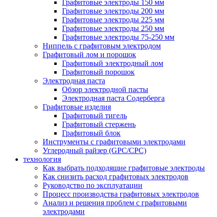
Графитовые электроды 150 мм
Графитовые электроды 200 мм
Графитовые электроды 225 мм
Графитовые электроды 250 мм
Графитовые электроды 75-250 мм
Ниппель с графитовым электродом
Графитовый лом и порошок
Графитовый электродный лом
Графитовый порошок
Электродная паста
Обзор электродной пасты
Электродная паста Содерберга
Графитовые изделия
Графитовый тигель
Графитовый стержень
Графитовый блок
Инструменты с графитовыми электродами
Углеродный райзер (GPC/CPC)
технология
Как выбрать подходящие графитовые электроды
Как снизить расход графитовых электродов
Руководство по эксплуатации
Процесс производства графитовых электродов
Анализ и решения проблем с графитовыми
электродами