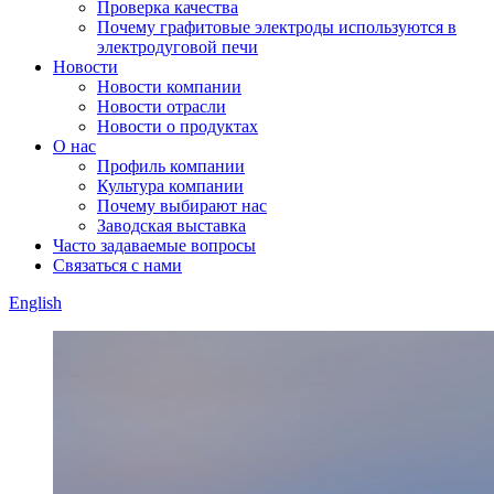
Проверка качества
Почему графитовые электроды используются в
электродуговой печи
Новости
Новости компании
Новости отрасли
Новости о продуктах
О нас
Профиль компании
Культура компании
Почему выбирают нас
Заводская выставка
Часто задаваемые вопросы
Связаться с нами
English