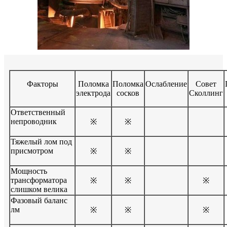
Факторы
Поломка
Поломка
Ослабление
Совет
электрода
сосков
Сколлинг
Ответственный
непроводник
※
※
Тяжелый лом под
присмотром
※
※
Мощность
трансформатора
※
※
※
слишком велика
Фазовый баланс
лм
※
※
※