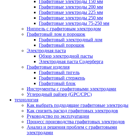
Графитовые электроды 150 мм
Графитовые электроды 200 мм
Графитовые электроды 225 мм
Графитовые электроды 250 мм
Графитовые электроды 75-250 мм
Ниппель с графитовым электродом
Графитовый лом и порошок
Графитовый электродный лом
Графитовый порошок
Электродная паста
Обзор электродной пасты
Электродная паста Содерберга
Графитовые изделия
Графитовый тигель
Графитовый стержень
Графитовый блок
Инструменты с графитовыми электродами
Углеродный райзер (GPC/CPC)
технология
Как выбрать подходящие графитовые электроды
Как снизить расход графитовых электродов
Руководство по эксплуатации
Процесс производства графитовых электродов
Анализ и решения проблем с графитовыми
электродами