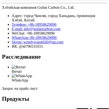
Хэбэйская компания Gufan Carbon Co., Ltd.
Адрес: город Чансян, город Ханьдань, провинция
Хэбэй, Китай.
Телефон: +86-18958629096
E-mail: info@gufancarbon.com
WeChat: +86-18958629096
WhatsApp: 86-18958629096
Skype: wendywang626@qq.com
ВК: @id796531651
Расследование
Вичат
WhatsApp
Запрос на прайс-лист
Продукты