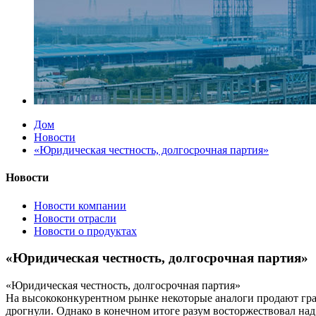
Дом
Новости
«Юридическая честность, долгосрочная партия»
Новости
Новости компании
Новости отрасли
Новости о продуктах
«Юридическая честность, долгосрочная партия»
«Юридическая честность, долгосрочная партия»
На высококонкурентном рынке некоторые аналоги продают граф
дрогнули. Однако в конечном итоге разум восторжествовал н