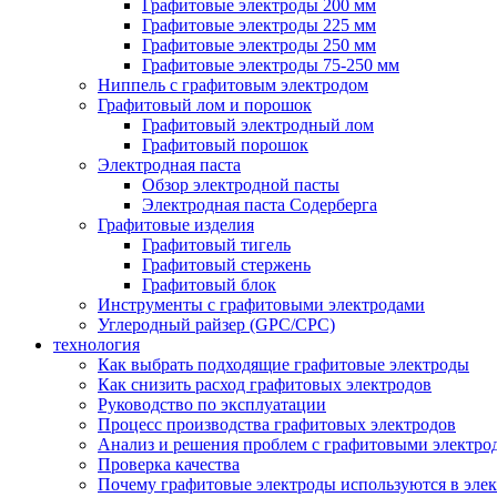
Графитовые электроды 200 мм
Графитовые электроды 225 мм
Графитовые электроды 250 мм
Графитовые электроды 75-250 мм
Ниппель с графитовым электродом
Графитовый лом и порошок
Графитовый электродный лом
Графитовый порошок
Электродная паста
Обзор электродной пасты
Электродная паста Содерберга
Графитовые изделия
Графитовый тигель
Графитовый стержень
Графитовый блок
Инструменты с графитовыми электродами
Углеродный райзер (GPC/CPC)
технология
Как выбрать подходящие графитовые электроды
Как снизить расход графитовых электродов
Руководство по эксплуатации
Процесс производства графитовых электродов
Анализ и решения проблем с графитовыми электро
Проверка качества
Почему графитовые электроды используются в эле