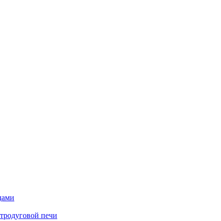
дами
ктродуговой печи