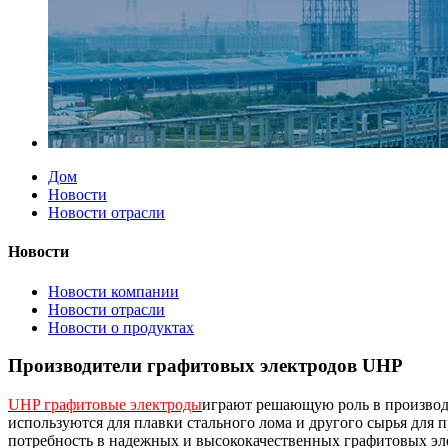
Дом
Новости
Новости отрасли
Новости
Новости компании
Новости отрасли
Новости о продуктах
Производители графитовых электродов UHP
UHP графитовые электроды
играют решающую роль в производс
используются для плавки стального лома и другого сырья для 
потребность в надежных и высококачественных графитовых эл