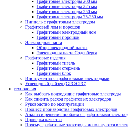
Графитовые электроды 200 мм
Графитовые электроды 225 мм
Графитовые электроды 250 мм
Графитовые электроды 75-250 мм
Ниппель с графитовым электродом
Графитовый лом и порошок
Графитовый электродный лом
Графитовый порошок
Электродная паста
Обзор электродной пасты
Электродная паста Содерберга
Графитовые изделия
Графитовый тигель
Графитовый стержень
Графитовый блок
Инструменты с графитовыми электродами
Углеродный райзер (GPC/CPC)
технология
Как выбрать подходящие графитовые электроды
Как снизить расход графитовых электродов
Руководство по эксплуатации
Процесс производства графитовых электродов
Анализ и решения проблем с графитовыми электро
Проверка качества
Почему графитовые электроды используются в эле