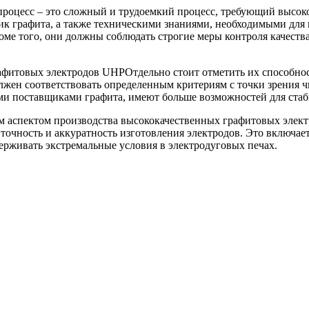
роцесс – это сложный и трудоемкий процесс, требующий высоког
ик графита, а также техническими знаниями, необходимыми для
ме того, они должны соблюдать строгие меры контроля качества,
афитовых электродов UHP
Отдельно стоит отметить их способнос
лжен соответствовать определенным критериям с точки зрения ч
 поставщиками графита, имеют больше возможностей для стаби
им аспектом производства высококачественных графитовых элек
 точность и аккуратность изготовления электродов. Это включае
ерживать экстремальные условия в электродуговых печах.