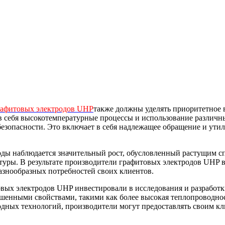
рафитовых электродов UHP
также должны уделять приоритетное 
 в себя высокотемпературные процессы и использование различ
езопасности. Это включает в себя надлежащее обращение и ути
ы наблюдается значительный рост, обусловленный растущим спр
уктуры. В результате производители графитовых электродов UH
азнообразных потребностей своих клиентов.
овых электродов UHP инвестировали в исследования и разработ
учшенными свойствами, такими как более высокая теплопроводно
одных технологий, производители могут предоставлять своим 