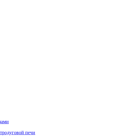
дами
ктродуговой печи